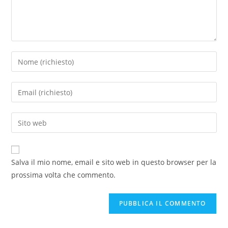
Inserisci
il
tuo
Inserisci
nome
il
o
tuo
Inserisci
nome
indirizzo
l'URL
utente
email
del
per
per
sito
commentare
Salva il mio nome, email e sito web in questo browser per la
commentare
web
prossima volta che commento.
(facoltativo)