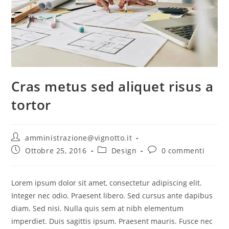
Cras metus sed aliquet risus a
tortor
Autore
amministrazione@vignotto.it
dell'articolo:
Articolo
Categoria
Commenti
Ottobre 25, 2016
Design
0 commenti
pubblicato:
dell'articolo:
dell'articolo:
Lorem ipsum dolor sit amet, consectetur adipiscing elit.
Integer nec odio. Praesent libero. Sed cursus ante dapibus
diam. Sed nisi. Nulla quis sem at nibh elementum
imperdiet. Duis sagittis ipsum. Praesent mauris. Fusce nec