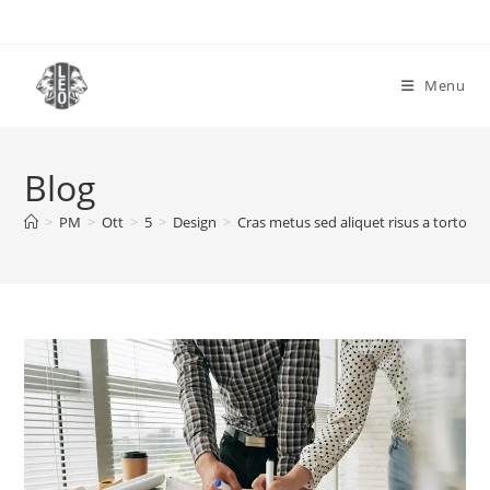
Salta
al
contenuto
Menu
Blog
>
PM
>
Ott
>
5
>
Design
>
Cras metus sed aliquet risus a tortor